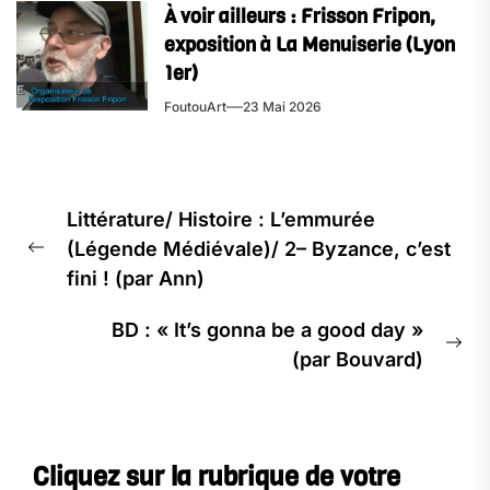
À voir ailleurs : Frisson Fripon,
exposition à La Menuiserie (Lyon
1er)
FoutouArt
23 Mai 2026
Navigation
Littérature/ Histoire : L’emmurée
de
(Légende Médiévale)/ 2– Byzance, c’est
l’article
Previous
fini ! (par Ann)
post:
BD : « It’s gonna be a good day »
Ne
(par Bouvard)
pos
Cliquez sur la rubrique de votre