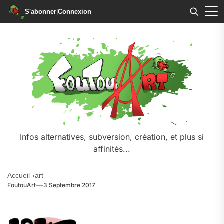
S'abonner
|
Connexion
Skip
to
the
content
Infos alternatives, subversion, création, et plus si
affinités...
Accueil
art
FoutouArt
3 Septembre 2017
.