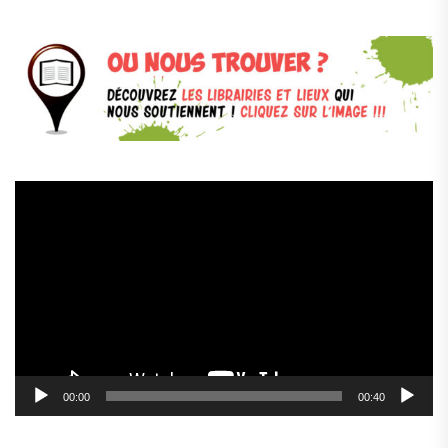
Lecteur
vidéo
00:00
00:40