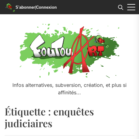
S'abonner
|
Connexion
Skip
to
the
content
Infos alternatives, subversion, création, et plus si
affinités...
Étiquette :
enquêtes
judiciaires