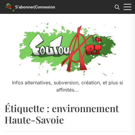
S'abonner
|
Connexion
Skip
to
the
content
Infos alternatives, subversion, création, et plus si
affinités...
Étiquette :
environnement
Haute-Savoie