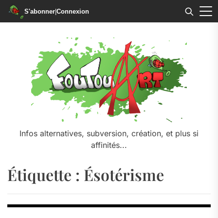
S'abonner
|
Connexion
Skip
to
the
content
Infos alternatives, subversion, création, et plus si
affinités...
Étiquette :
Ésotérisme