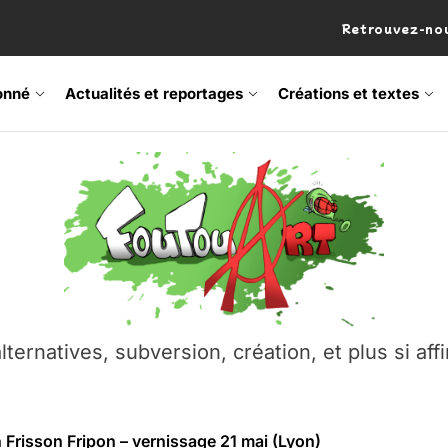
Retrouvez-nou
onné
Actualités et reportages
Créations et textes
 Frisson Fripon – vernissage 21 mai (Lyon)
os’Tock Festival – Samedi 18 juillet (Vaulx-en-Velin)
– Ŝtono, un livre réalisé par Michaël Moretti & Pierre Lacôt
emblement contre l’A412 à l’Établi (Haute-Savoie)
lternatives, subversion, création, et plus si affi
vre Montchat‑Lit – 7 juin 2026 (Lyon 3ᵉ)
 Frisson Fripon – vernissage 21 mai (Lyon)