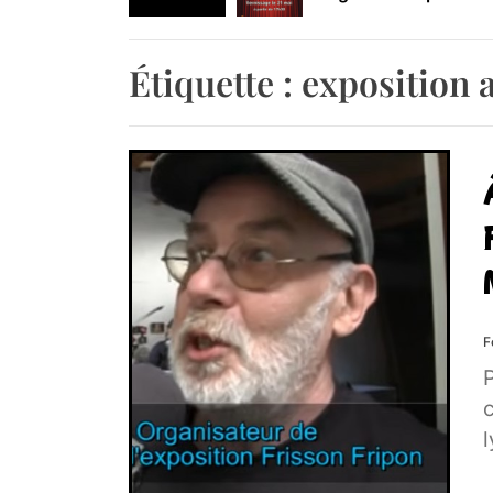
Retrouvez-nous au B
Étiquette :
exposition 
F
P
c
l