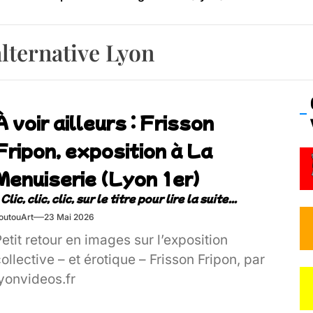
os’Tock Festival – Samedi 18 juillet (Vaulx-en-Velin)
alternative Lyon
À voir ailleurs : Frisson
Fripon, exposition à La
Menuiserie (Lyon 1er)
outouArt
23 Mai 2026
etit retour en images sur l’exposition
ollective – et érotique – Frisson Fripon, par
yonvideos.fr