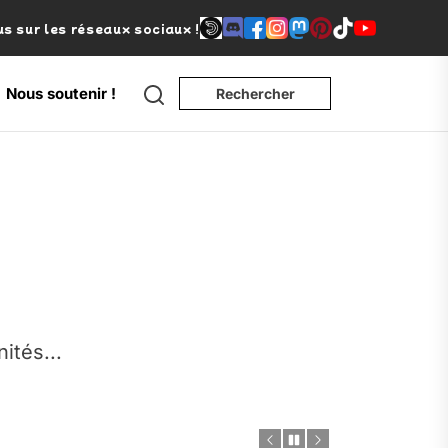
s sur les réseaux sociaux !
Search
Nous soutenir !
Rechercher
e
nités...