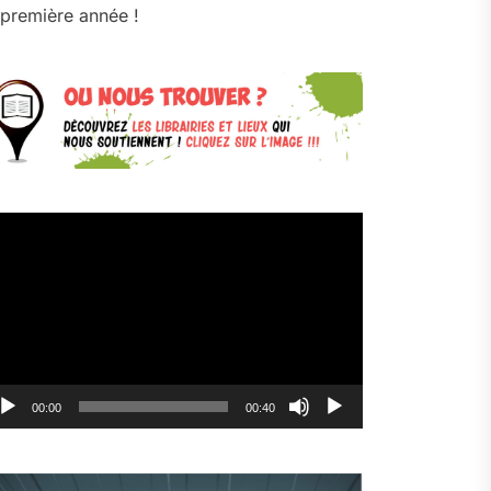
première année !
cteur
déo
00:00
00:40