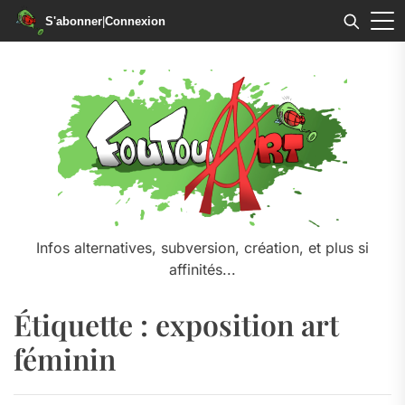
S'abonner
|
Connexion
Skip
to
the
content
Infos alternatives, subversion, création, et plus si
affinités...
Étiquette :
exposition art
féminin