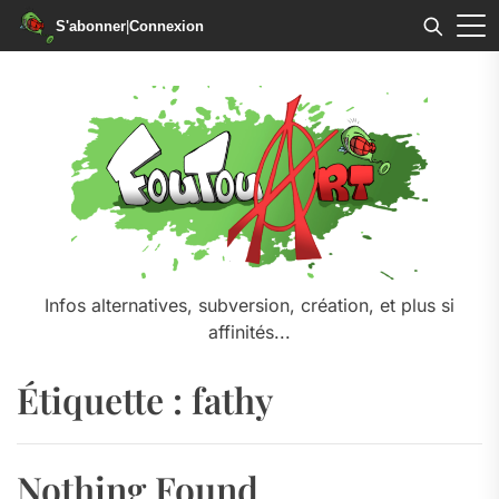
S'abonner
|
Connexion
Skip
to
the
content
Infos alternatives, subversion, création, et plus si
affinités...
Étiquette :
fathy
Nothing Found