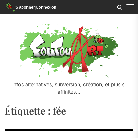
S'abonner
|
Connexion
Skip
to
the
content
Infos alternatives, subversion, création, et plus si
affinités...
Étiquette :
fée