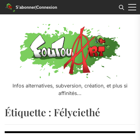
S'abonner
|
Connexion
Skip
to
the
content
Infos alternatives, subversion, création, et plus si
affinités...
Étiquette :
Félyciethé