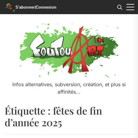
S'abonner
|
Connexion
Skip
to
the
content
Infos alternatives, subversion, création, et plus si
affinités...
Étiquette :
fêtes de fin
d’année 2025