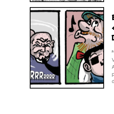
F
V
c
f