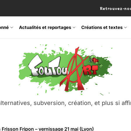
Retrouvez-nou
onné
Actualités et reportages
Créations et textes
 Frisson Fripon – vernissage 21 mai (Lyon)
os’Tock Festival – Samedi 18 juillet (Vaulx-en-Velin)
– Ŝtono, un livre réalisé par Michaël Moretti & Pierre Lacôt
emblement contre l’A412 à l’Établi (Haute-Savoie)
lternatives, subversion, création, et plus si affi
vre Montchat‑Lit – 7 juin 2026 (Lyon 3ᵉ)
 Frisson Fripon – vernissage 21 mai (Lyon)