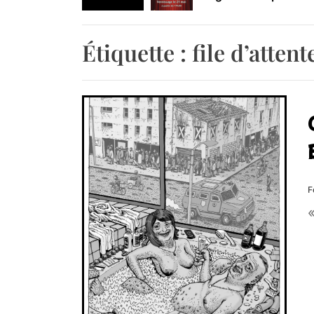
Retrouvez-nous au B
Étiquette :
file d’attent
F