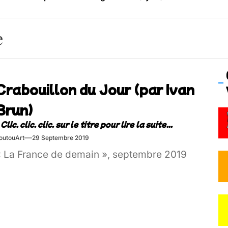
os’Tock Festival – Samedi 18 juillet (Vaulx-en-Velin)
e
Crabouillon du Jour (par Ivan
Brun)
outouArt
29 Septembre 2019
« La France de demain », septembre 2019