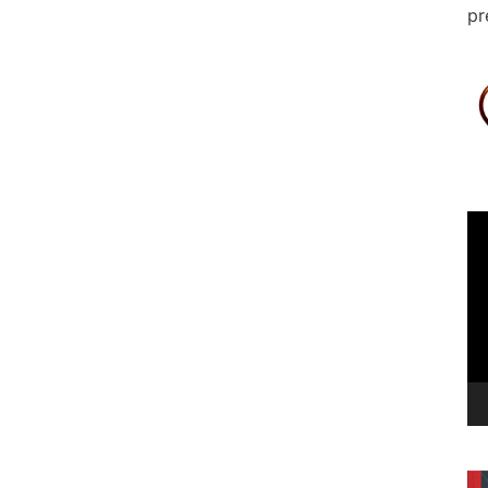
pr
Le
vi