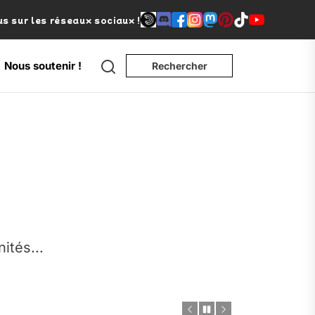
s sur les réseaux sociaux !
Search
Nous soutenir !
Rechercher
e
nités...