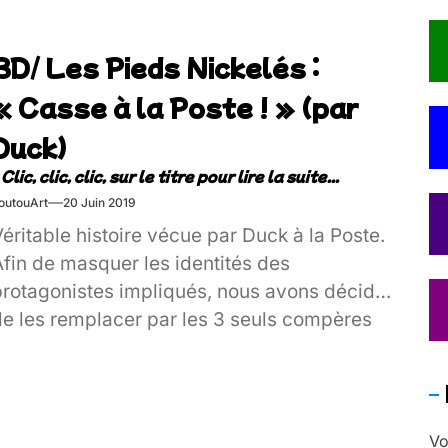
BD/ Les Pieds Nickelés :
« Casse à la Poste ! » (par
Duck)
outouArt
20 Juin 2019
éritable histoire vécue par Duck à la Poste.
Afin de masquer les identités des
protagonistes impliqués, nous avons décidé
de les remplacer par les 3 seuls compères
apables de réaliser ce type de larcin
ranchement culotté : Les Pieds Nickelés !!!
Vo