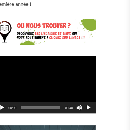
emière année !
cteur
déo
00:00
00:40