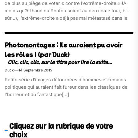
de plus au piège de voter « contre l’extrême-droite » (A
moins qu’Arthaud ou Poutou soient au deuxième tour, bien
sûr…), l’extrême-droite a déjà pas mal métastasé dans le
discours des politicien-ne-s « républicain-e-s », au point
que ce sont ses propres adversaires qui font sa
campagne, de nos jours. En tant que membre du
Photomontages : Ils auraient pu avoir
collectif[…]
les rôles ! (par Duck)
Duck
14 Septembre 2015
Petite série d’images détournées d’hommes et femmes
politiques qui auraient fait fureur dans les classiques de
l’horreur et du fantastique[…]
Cliquez sur la rubrique de votre
choix