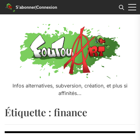
S'abonner
|
Connexion
Skip
to
the
content
Infos alternatives, subversion, création, et plus si
affinités...
Étiquette :
finance