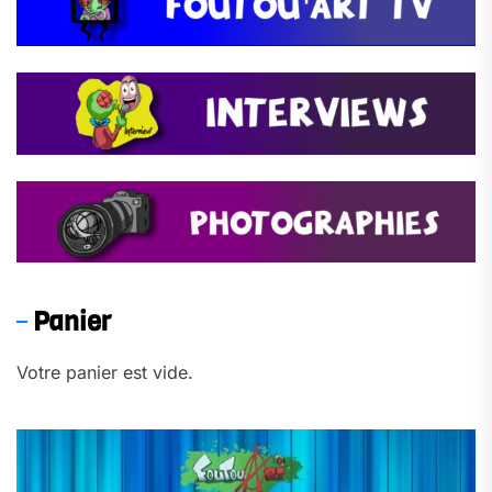
Panier
Votre panier est vide.