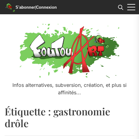
S'abonner
|
Connexion
Skip
to
the
content
Infos alternatives, subversion, création, et plus si
affinités...
Étiquette :
gastronomie
drôle