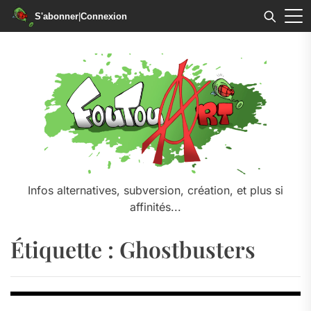
S'abonner
|
Connexion
Skip
to
the
content
Infos alternatives, subversion, création, et plus si
affinités...
Étiquette :
Ghostbusters