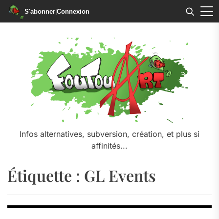
S'abonner
|
Connexion
Skip
to
the
content
Infos alternatives, subversion, création, et plus si
affinités...
Étiquette :
GL Events