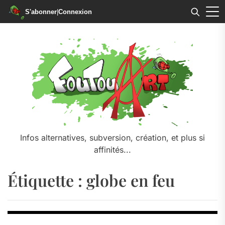
S'abonner
|
Connexion
Skip
to
the
content
Infos alternatives, subversion, création, et plus si
affinités...
Étiquette :
globe en feu