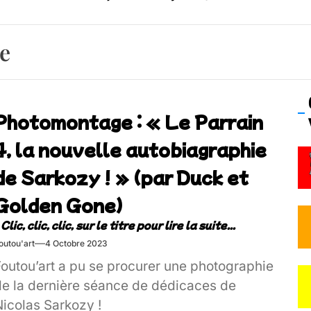
 Frisson Fripon – vernissage 21 mai (Lyon)
e
os’Tock Festival – Samedi 18 juillet (Vaulx-en-Velin)
Photomontage : « Le Parrain
4, la nouvelle autobiagraphie
de Sarkozy ! » (par Duck et
Golden Gone)
outou'art
4 Octobre 2023
Foutou’art a pu se procurer une photographie
de la dernière séance de dédicaces de
Nicolas Sarkozy !