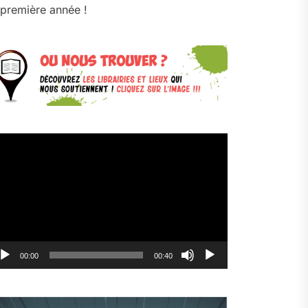
première année !
cteur
déo
00:00
00:40