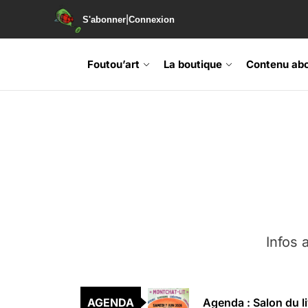
|
S'abonner
Connexion
Skip
to
Foutou’art
La boutique
Contenu ab
the
content
Agenda : Exposition
Retrouvez-nous au B
Soirée de lancement 
Infos a
Agenda : Grand Rass
AGENDA
Agenda : Salon du li