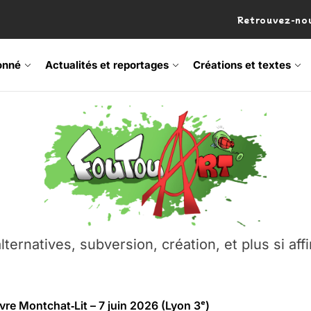
Retrouvez-nou
onné
Actualités et reportages
Créations et textes
 Frisson Fripon – vernissage 21 mai (Lyon)
os’Tock Festival – Samedi 18 juillet (Vaulx-en-Velin)
– Ŝtono, un livre réalisé par Michaël Moretti & Pierre Lacôt
lternatives, subversion, création, et plus si affi
emblement contre l’A412 à l’Établi (Haute-Savoie)
vre Montchat‑Lit – 7 juin 2026 (Lyon 3ᵉ)