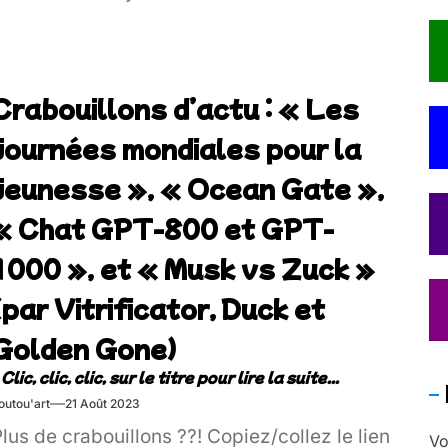
Crabouillons d’actu : « Les
journées mondiales pour la
jeunesse », « Ocean Gate »,
« Chat GPT-800 et GPT-
1000 », et « Musk vs Zuck »
(par Vitrificator, Duck et
Golden Gone)
outou'art
21 Août 2023
lus de crabouillons ??! Copiez/collez le lien
Vo