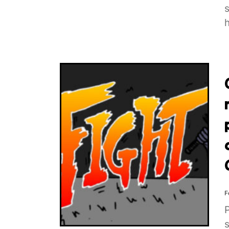
h
F
P