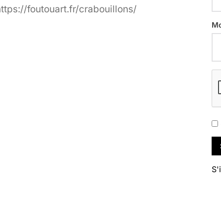
ttps://foutouart.fr/crabouillons/
Mo
S'