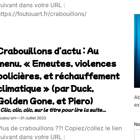
suivant dans votre URL :
ttps://foutouart.fr/crabouillons/
Crabouillons d’actu : Au
menu, « Emeutes, violences
policières, et réchauffement
climatique » (par Duck,
Ab
Golden Gone, et Piero)
ex
outou'art
31 Juillet 2023
No
lus de crabouillons ??! Copiez/collez le lien
suivant dans votre URL :