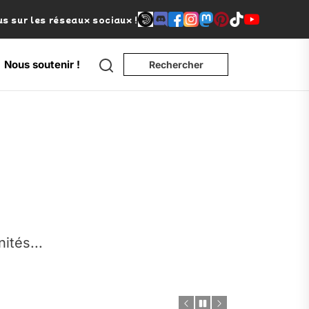
s sur les réseaux sociaux !
Search
Nous soutenir !
Rechercher
e
nités...