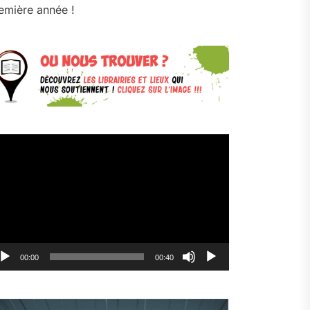
emière année !
cteur
déo
00:00
00:40