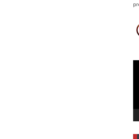
pr
Le
vi