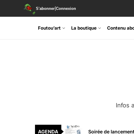
|
S'abonner
Connexion
Skip
to
Foutou’art
La boutique
Contenu ab
the
content
Agenda : Exposition
Infos a
Retrouvez-nous au B
AGENDA
Soirée de lancement 