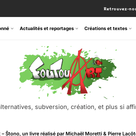
Retrouvez-nou
onné
Actualités et reportages
Créations et textes
 Frisson Fripon – vernissage 21 mai (Lyon)
lternatives, subversion, création, et plus si affi
os’Tock Festival – Samedi 18 juillet (Vaulx-en-Velin)
– Ŝtono, un livre réalisé par Michaël Moretti & Pierre Lacôt