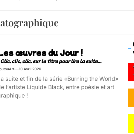
emblement contre l’A412 à l’Établi (Haute-Savoie)
matographique
vre Montchat‑Lit – 7 juin 2026 (Lyon 3ᵉ)
 Frisson Fripon – vernissage 21 mai (Lyon)
Les œuvres du Jour !
os’Tock Festival – Samedi 18 juillet (Vaulx-en-Velin)
outouArt
10 Avril 2026
a suite et fin de la série «Burning the World»
e l’artiste Liquide Black, entre poésie et art
graphique !