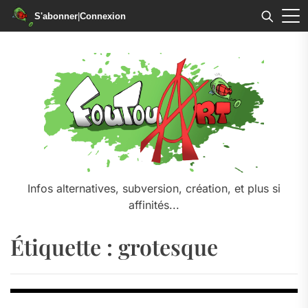
S'abonner
|
Connexion
Skip
to
the
content
Infos alternatives, subversion, création, et plus si
affinités...
Étiquette :
grotesque