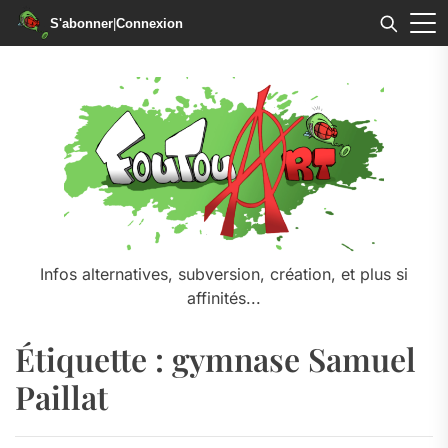
S'abonner
|
Connexion
Skip
to
the
content
Infos alternatives, subversion, création, et plus si
affinités...
Étiquette :
gymnase Samuel
Paillat