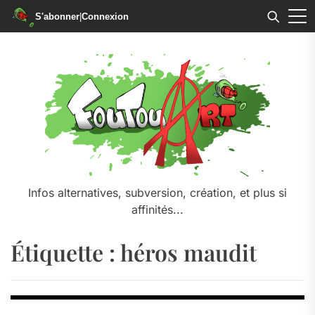
S'abonner
|
Connexion
Skip
to
the
content
Infos alternatives, subversion, création, et plus si
affinités...
Étiquette :
héros maudit