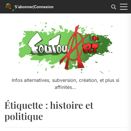
S'abonner
|
Connexion
Skip
to
the
content
Infos alternatives, subversion, création, et plus si
affinités...
Étiquette :
histoire et
politique