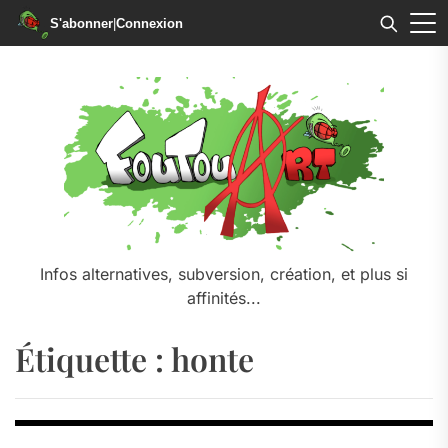
S'abonner
|
Connexion
Skip
to
the
content
Infos alternatives, subversion, création, et plus si
affinités...
Étiquette :
honte