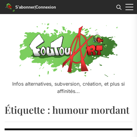
S'abonner
|
Connexion
Skip
to
the
content
Infos alternatives, subversion, création, et plus si
affinités...
Étiquette :
humour mordant