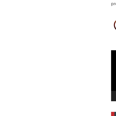
pr
Le
vi