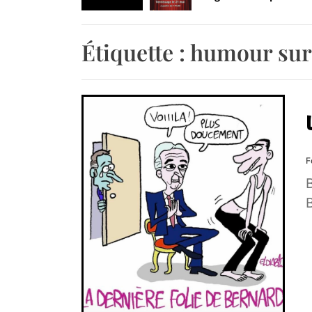
Retrouvez-nous au B
Étiquette :
humour sur 
F
B