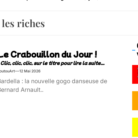
os’Tock Festival – Samedi 18 juillet (Vaulx-en-Velin)
les riches
Le Crabouillon du Jour !
outouArt
12 Mai 2026
Bardella : la nouvelle gogo danseuse de
ernard Arnault..