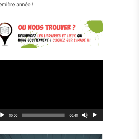
emière année !
cteur
déo
00:00
00:40