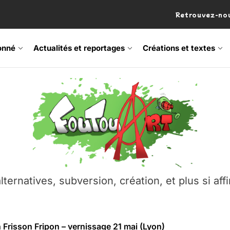
Retrouvez-nou
onné
Actualités et reportages
Créations et textes
 Frisson Fripon – vernissage 21 mai (Lyon)
os’Tock Festival – Samedi 18 juillet (Vaulx-en-Velin)
– Ŝtono, un livre réalisé par Michaël Moretti & Pierre Lacôt
emblement contre l’A412 à l’Établi (Haute-Savoie)
lternatives, subversion, création, et plus si affi
vre Montchat‑Lit – 7 juin 2026 (Lyon 3ᵉ)
 Frisson Fripon – vernissage 21 mai (Lyon)