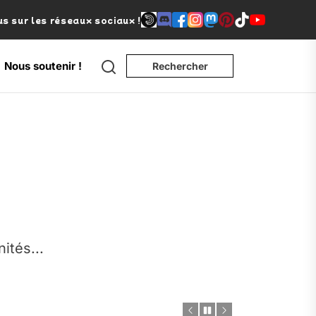
s sur les réseaux sociaux !
Search
Nous soutenir !
Rechercher
e
nités...