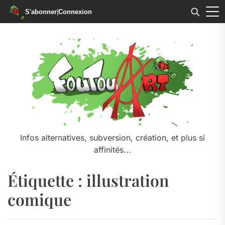
S'abonner
|
Connexion
Skip
to
the
content
Infos alternatives, subversion, création, et plus si
affinités...
Étiquette :
illustration
comique