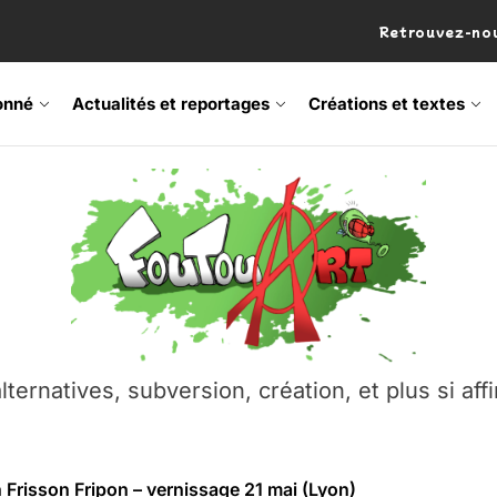
Retrouvez-nou
onné
Actualités et reportages
Créations et textes
 Frisson Fripon – vernissage 21 mai (Lyon)
os’Tock Festival – Samedi 18 juillet (Vaulx-en-Velin)
– Ŝtono, un livre réalisé par Michaël Moretti & Pierre Lacôt
emblement contre l’A412 à l’Établi (Haute-Savoie)
lternatives, subversion, création, et plus si affi
vre Montchat‑Lit – 7 juin 2026 (Lyon 3ᵉ)
 Frisson Fripon – vernissage 21 mai (Lyon)