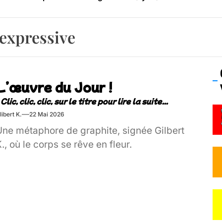
os’Tock Festival – Samedi 18 juillet (Vaulx-en-Velin)
 expressive
L’œuvre du Jour !
libert K.
22 Mai 2026
Une métaphore de graphite, signée Gilbert
., où le corps se rêve en fleur.