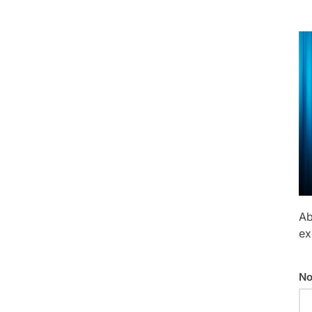
Ab
ex
No