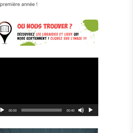
première année !
cteur
déo
00:00
00:40