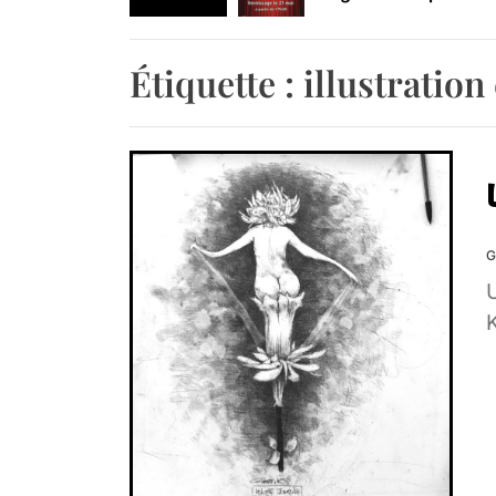
Retrouvez-nous au B
Étiquette :
illustration
G
K