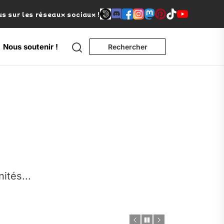
s sur les réseaux sociaux !
Search
Nous soutenir !
Rechercher
e
nités...