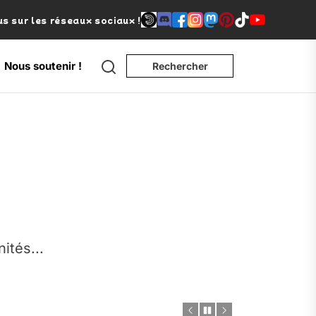
s sur les réseaux sociaux !
Search
Nous soutenir !
Rechercher
e
nités...