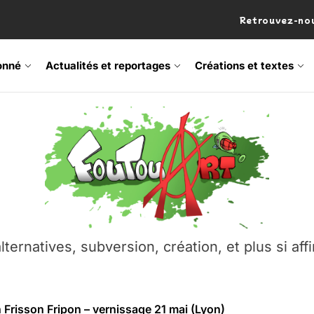
Retrouvez-nou
onné
Actualités et reportages
Créations et textes
 Frisson Fripon – vernissage 21 mai (Lyon)
os’Tock Festival – Samedi 18 juillet (Vaulx-en-Velin)
– Ŝtono, un livre réalisé par Michaël Moretti & Pierre Lacôt
emblement contre l’A412 à l’Établi (Haute-Savoie)
lternatives, subversion, création, et plus si affi
vre Montchat‑Lit – 7 juin 2026 (Lyon 3ᵉ)
 Frisson Fripon – vernissage 21 mai (Lyon)