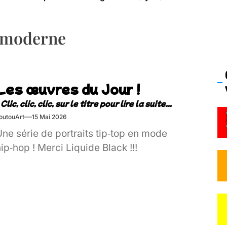
os’Tock Festival – Samedi 18 juillet (Vaulx-en-Velin)
n moderne
Les œuvres du Jour !
outouArt
15 Mai 2026
ne série de portraits tip‑top en mode
ip‑hop ! Merci Liquide Black !!!