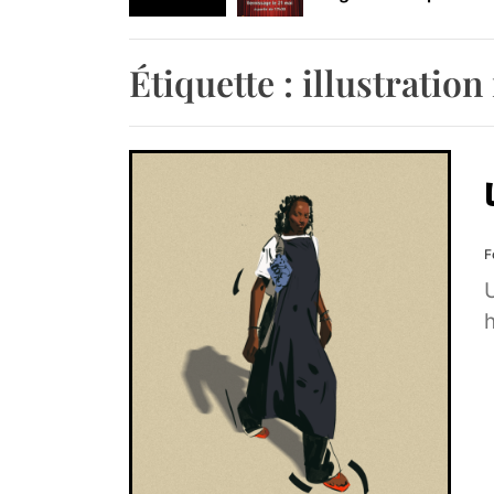
Retrouvez-nous au B
Étiquette :
illustratio
F
U
h