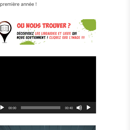
première année !
cteur
déo
00:00
00:40