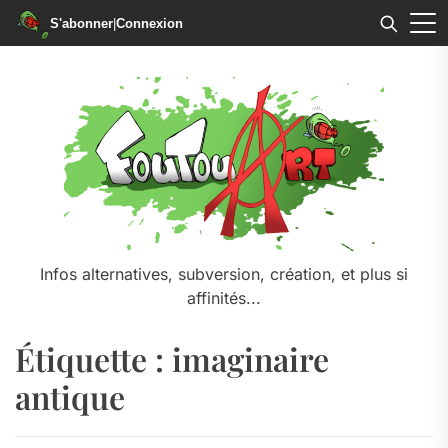
S'abonner
|
Connexion
Skip
to
the
content
Infos alternatives, subversion, création, et plus si
affinités...
Étiquette :
imaginaire
antique