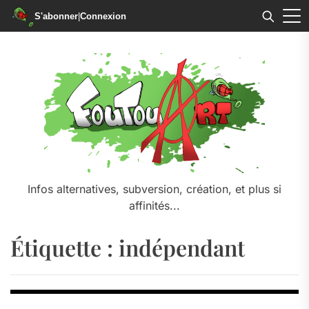
S'abonner
|
Connexion
Skip
to
the
content
Infos alternatives, subversion, création, et plus si
affinités...
Étiquette :
indépendant