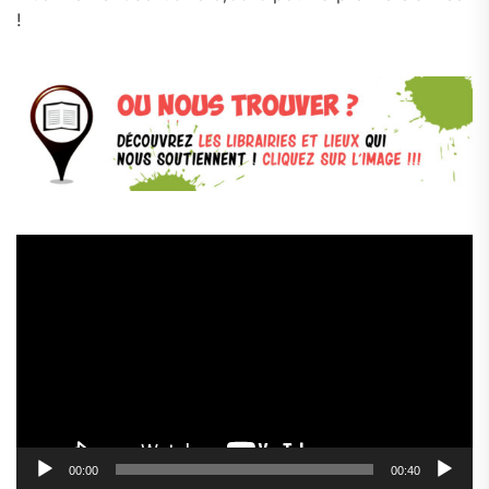
!
Lecteur
vidéo
00:00
00:40