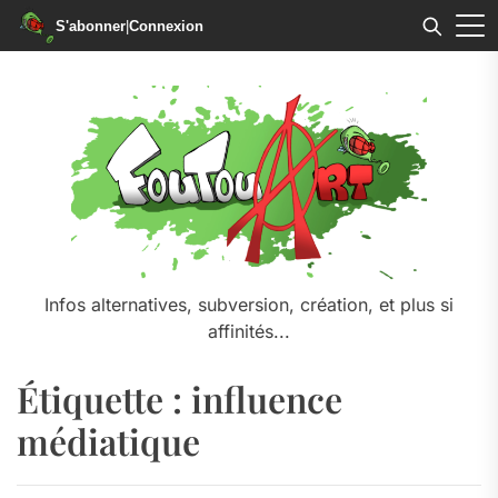
S'abonner
|
Connexion
Skip
to
the
content
Infos alternatives, subversion, création, et plus si
affinités...
Étiquette :
influence
médiatique