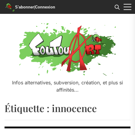
S'abonner
|
Connexion
Skip
to
the
content
Infos alternatives, subversion, création, et plus si
affinités...
Étiquette :
innocence