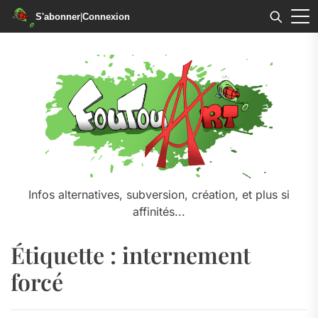
S'abonner
|
Connexion
Skip
to
the
content
Infos alternatives, subversion, création, et plus si
affinités...
Étiquette :
internement
forcé