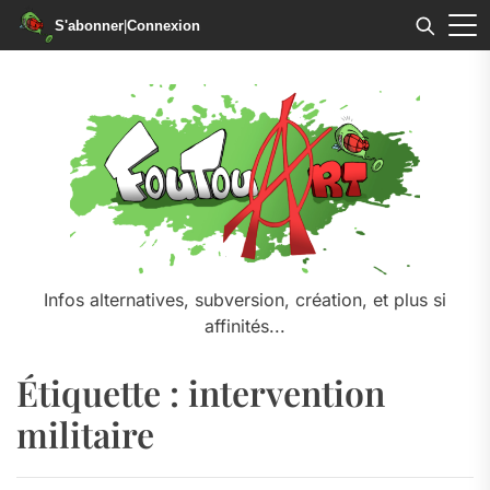
S'abonner
|
Connexion
Skip
to
the
content
Infos alternatives, subversion, création, et plus si
affinités...
Étiquette :
intervention
militaire