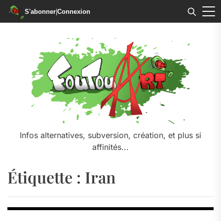
S'abonner
|
Connexion
Skip
to
the
content
Infos alternatives, subversion, création, et plus si
affinités...
Étiquette :
Iran