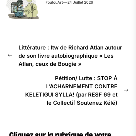
FoutouArt
24 Juillet 2026
Navigation
Littérature : Itw de Richard Atlan autour
de
de son livre autobiographique « Les
l’article
Previous
Atlan, ceux de Bougie »
post:
Pétition/ Lutte : STOP À
L’ACHARNEMENT CONTRE
Ne
KELETIGUI SYLLA! (par RESF 69 et
pos
le Collectif Soutenez Kélé)
Cliquez sur la rubrique de votre