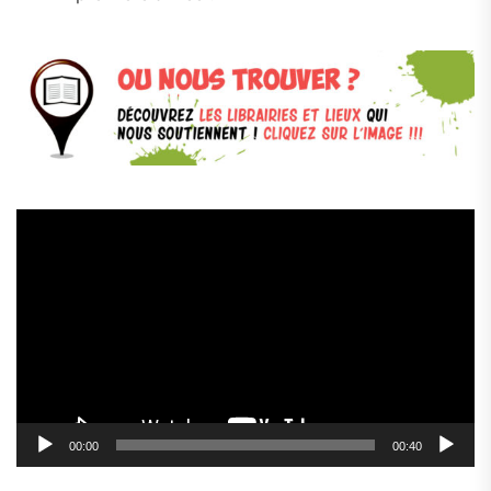
Lecteur
vidéo
00:00
00:40