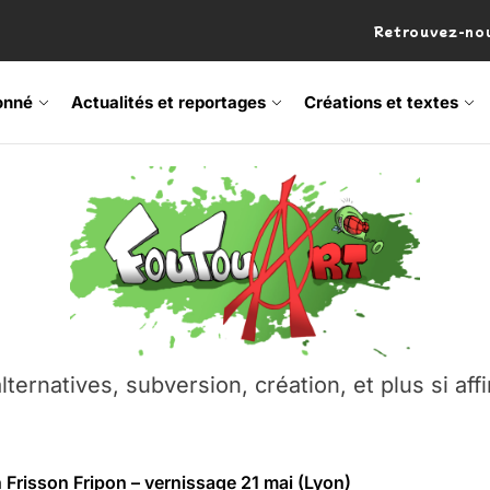
Retrouvez-nou
onné
Actualités et reportages
Créations et textes
 Frisson Fripon – vernissage 21 mai (Lyon)
os’Tock Festival – Samedi 18 juillet (Vaulx-en-Velin)
– Ŝtono, un livre réalisé par Michaël Moretti & Pierre Lacôt
emblement contre l’A412 à l’Établi (Haute-Savoie)
lternatives, subversion, création, et plus si affi
vre Montchat‑Lit – 7 juin 2026 (Lyon 3ᵉ)
 Frisson Fripon – vernissage 21 mai (Lyon)