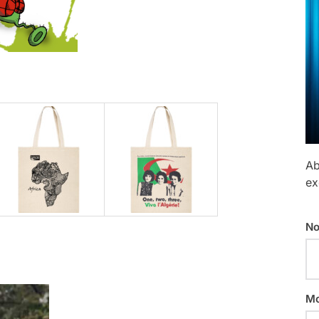
Ab
ex
No
Mo