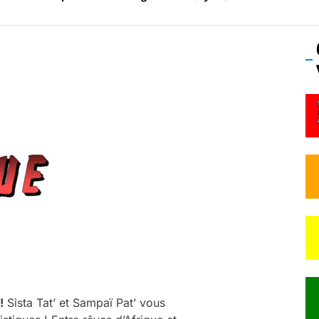
os’Tock Festival – Samedi 18 juillet (Vaulx-en-Velin)
!
Sista Tat’ et Sampaï Pat’ vous