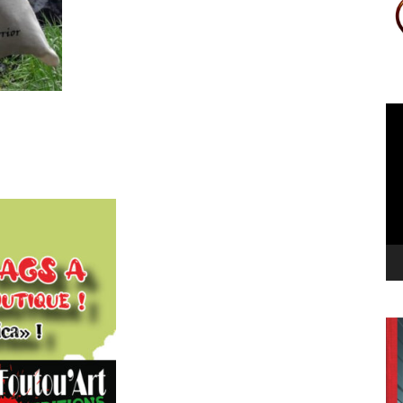
Le
vi