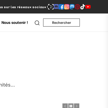
s sur les réseaux sociaux !
Search
Nous soutenir !
Rechercher
e
nités...