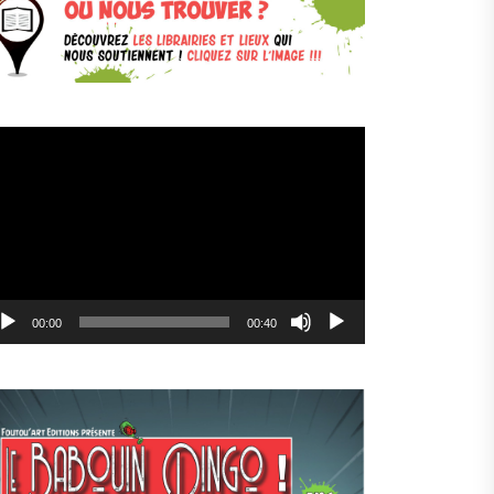
cteur
déo
00:00
00:40