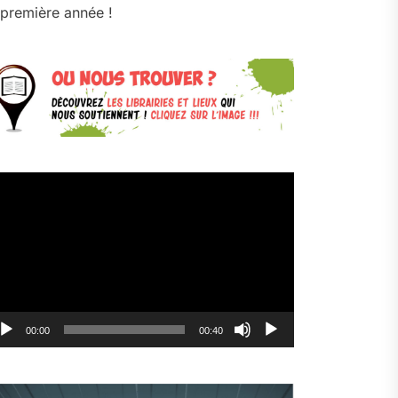
première année !
cteur
déo
00:00
00:40