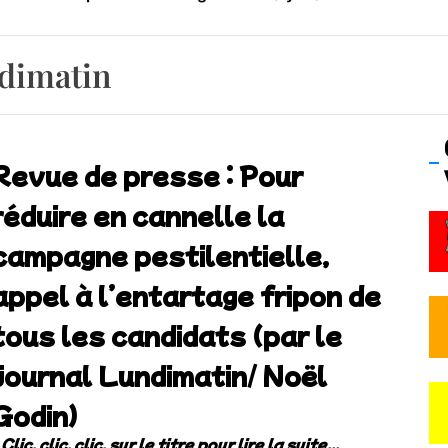
os’Tock Festival – Samedi 18 juillet (Vaulx-en-Velin)
ndimatin
Revue de presse : Pour
réduire en cannelle la
campagne pestilentielle,
appel à l’entartage fripon de
tous les candidats (par le
journal Lundimatin/ Noël
Godin)