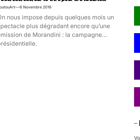
outouArt
6 Novembre 2016
On nous impose depuis quelques mois un
spectacle plus dégradant encore qu’une
émission de Morandini : la campagne
résidentielle.
ur les tréteaux de la planète, alors qu’aux
States une représentante lugubre de Wall
Street[…]
Vo