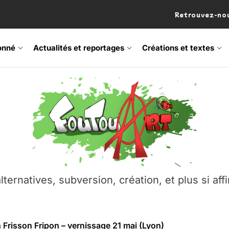
Retrouvez-nou
onné
Actualités et reportages
Créations et textes
 Frisson Fripon – vernissage 21 mai (Lyon)
os’Tock Festival – Samedi 18 juillet (Vaulx-en-Velin)
– Ŝtono, un livre réalisé par Michaël Moretti & Pierre Lacôt
emblement contre l’A412 à l’Établi (Haute-Savoie)
lternatives, subversion, création, et plus si affi
vre Montchat‑Lit – 7 juin 2026 (Lyon 3ᵉ)
 Frisson Fripon – vernissage 21 mai (Lyon)