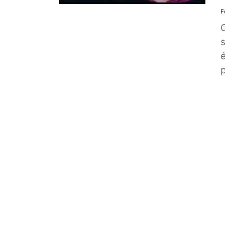
F
p
S