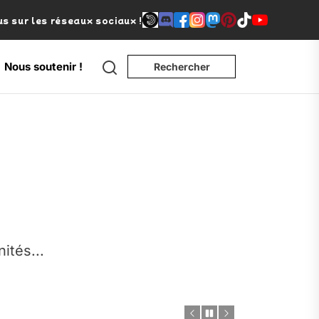
s sur les réseaux sociaux !
Search
Nous soutenir !
Rechercher
e
nités...