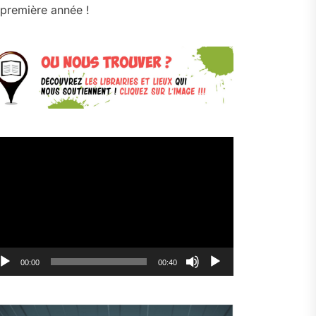
première année !
cteur
déo
00:00
00:40