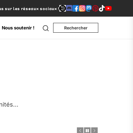
s sur les réseaux sociaux !
Search
Nous soutenir !
Rechercher
e
nités...