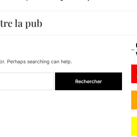
os’Tock Festival – Samedi 18 juillet (Vaulx-en-Velin)
tre la pub
for. Perhaps searching can help.