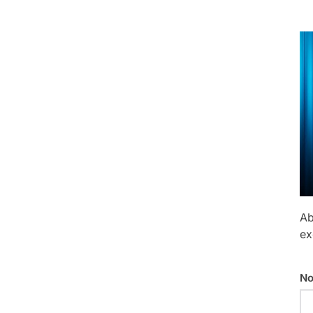
Ab
ex
No