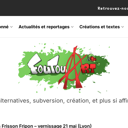
Retrouvez-nou
onné
Actualités et reportages
Créations et textes
 Frisson Fripon – vernissage 21 mai (Lyon)
os’Tock Festival – Samedi 18 juillet (Vaulx-en-Velin)
– Ŝtono, un livre réalisé par Michaël Moretti & Pierre Lacôt
emblement contre l’A412 à l’Établi (Haute-Savoie)
lternatives, subversion, création, et plus si affi
vre Montchat‑Lit – 7 juin 2026 (Lyon 3ᵉ)
 Frisson Fripon – vernissage 21 mai (Lyon)