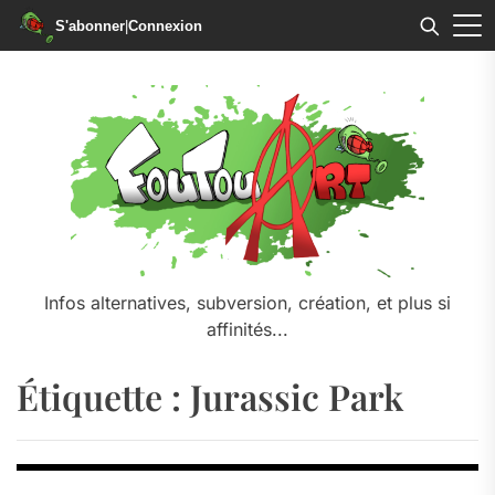
S'abonner
|
Connexion
Skip
to
the
content
Infos alternatives, subversion, création, et plus si
affinités...
Étiquette :
Jurassic Park