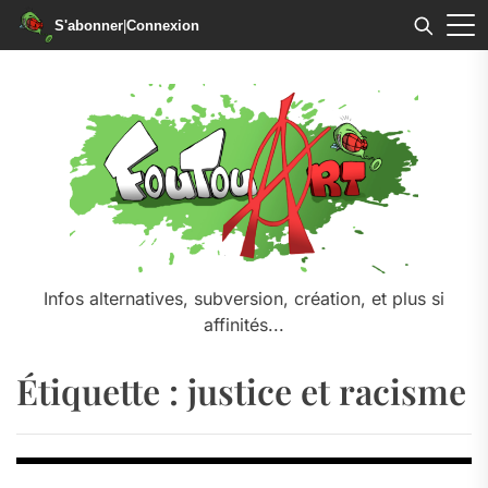
S'abonner
|
Connexion
Skip
to
the
content
Infos alternatives, subversion, création, et plus si
affinités...
Étiquette :
justice et racisme