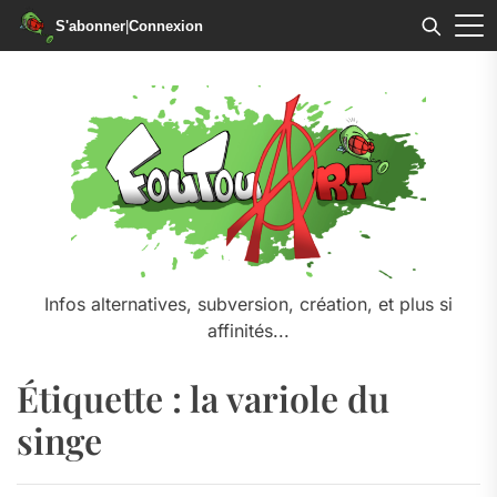
S'abonner
|
Connexion
Skip
to
the
content
Infos alternatives, subversion, création, et plus si
affinités...
Étiquette :
la variole du
singe