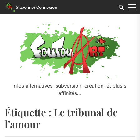
S'abonner
|
Connexion
Skip
to
the
content
Infos alternatives, subversion, création, et plus si
affinités...
Étiquette :
Le tribunal de
l’amour