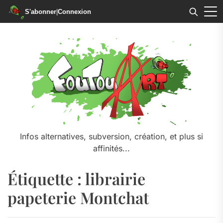
S'abonner
|
Connexion
Skip
to
the
content
Infos alternatives, subversion, création, et plus si
affinités...
Étiquette :
librairie
papeterie Montchat