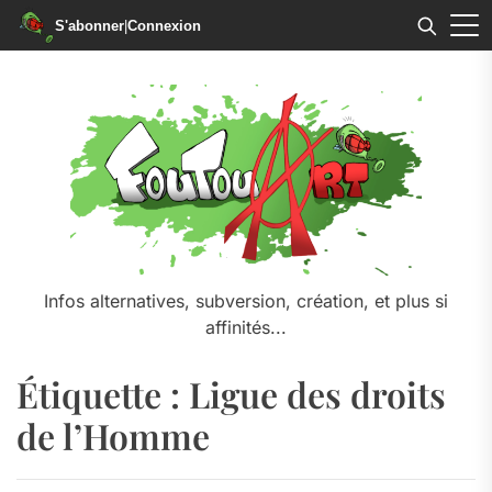
S'abonner
|
Connexion
Skip
to
the
content
Infos alternatives, subversion, création, et plus si
affinités...
Étiquette :
Ligue des droits
de l’Homme