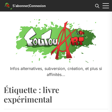
S'abonner
|
Connexion
Skip
to
the
content
Infos alternatives, subversion, création, et plus si
affinités...
Étiquette :
livre
expérimental