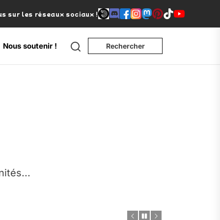
s sur les réseaux sociaux !
Search
Nous soutenir !
Rechercher
e
nités...