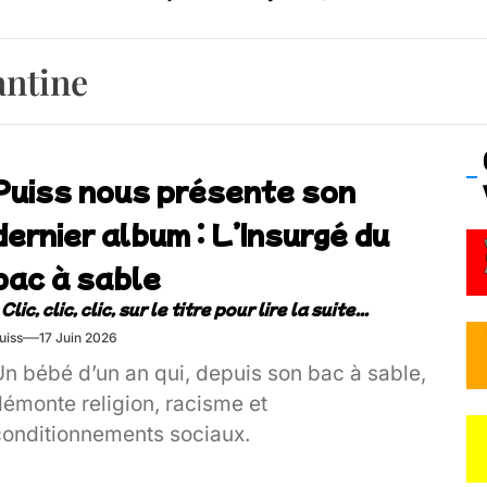
os’Tock Festival – Samedi 18 juillet (Vaulx-en-Velin)
antine
Puiss nous présente son
dernier album : L’Insurgé du
bac à sable
uiss
17 Juin 2026
Un bébé d’un an qui, depuis son bac à sable,
démonte religion, racisme et
conditionnements sociaux.