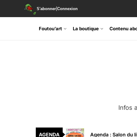
|
S'abonner
Connexion
Skip
to
Foutou’art
La boutique
Contenu ab
the
content
Agenda : Exposition
Retrouvez-nous au B
Soirée de lancement 
Agenda : Grand Rass
Infos a
Agenda : Salon du li
AGENDA
Agenda : Exposition