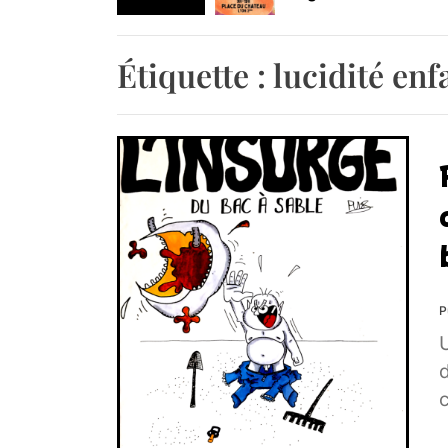
Retrouvez-nous au B
Étiquette :
lucidité enf
P