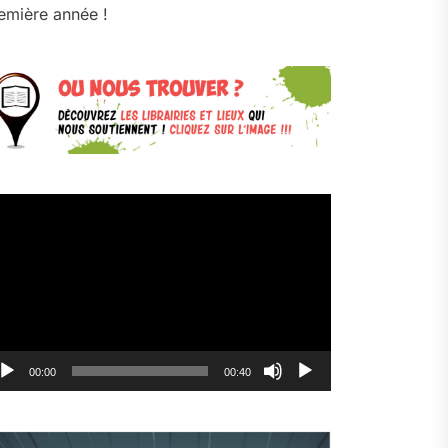
emière année !
cteur
déo
00:00
00:40