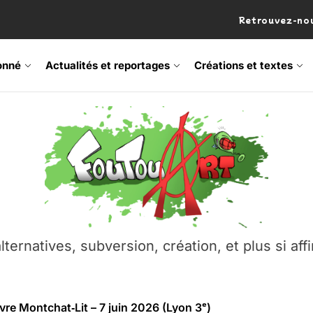
Retrouvez-nou
onné
Actualités et reportages
Créations et textes
 Frisson Fripon – vernissage 21 mai (Lyon)
os’Tock Festival – Samedi 18 juillet (Vaulx-en-Velin)
– Ŝtono, un livre réalisé par Michaël Moretti & Pierre Lacôt
emblement contre l’A412 à l’Établi (Haute-Savoie)
lternatives, subversion, création, et plus si affi
vre Montchat‑Lit – 7 juin 2026 (Lyon 3ᵉ)
 Frisson Fripon – vernissage 21 mai (Lyon)