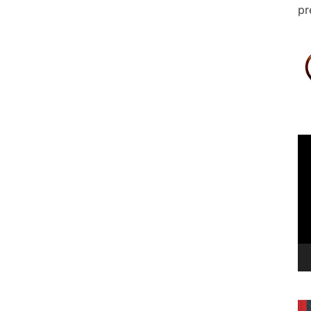
pr
Le
vi