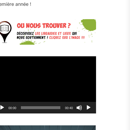
emière année !
cteur
déo
00:00
00:40