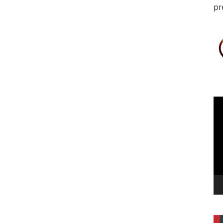
pr
Le
vi