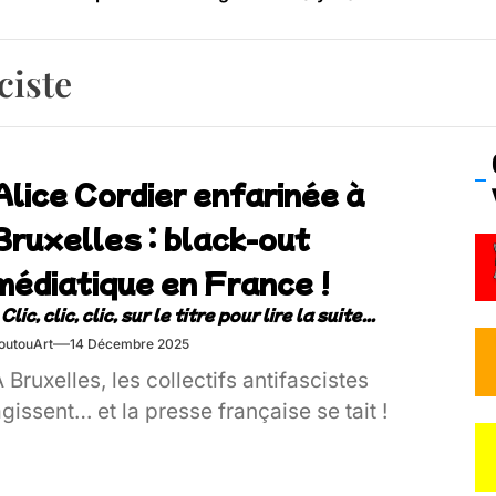
os’Tock Festival – Samedi 18 juillet (Vaulx-en-Velin)
ciste
Alice Cordier enfarinée à
Bruxelles : black-out
médiatique en France !
outouArt
14 Décembre 2025
 Bruxelles, les collectifs antifascistes
gissent… et la presse française se tait !