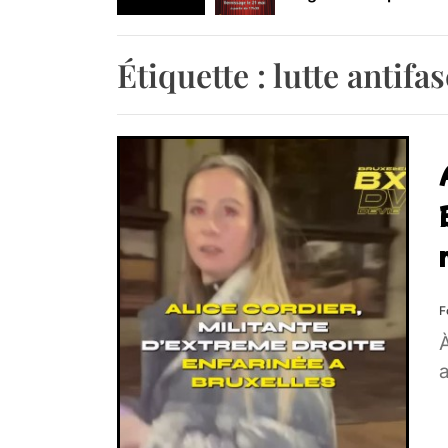
Retrouvez-nous au B
Étiquette :
lutte antifas
F
À
a