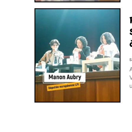
S
V
u