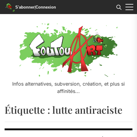
S'abonner
|
Connexion
Skip
to
the
content
Infos alternatives, subversion, création, et plus si
affinités...
Étiquette :
lutte antiraciste