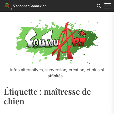
S'abonner
|
Connexion
Skip
to
the
content
Infos alternatives, subversion, création, et plus si
affinités...
Étiquette :
maîtresse de
chien